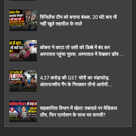
चुनाव कराने की उठाई मांग, सौंपा ज्ञापन।
विजिलेंस टीम को बनाया बंधक, 20 घंटे बाद भी
नहीं खुले तहसील के ताले
कोबरा ने काटा तो उसी को डिब्बे में बंद कर
अस्पताल पहुंचा युवक, अस्पताल में देखकर डॉक्टर
भी रह गए हैरान
4.37 करोड़ की GST चोरी का भंडाफोड़,
अंतरराज्यीय गैंग के गिरफ़्तार तीनो आरोपी
ऊधमसिंह नगर के, साइबर ठगी छोड़ अपनाया नया
तरी
सहकारिता विभाग में खेला! तबादले पर मेडिकल
लीव, फिर प्रमोशन के साथ घर वापसी?