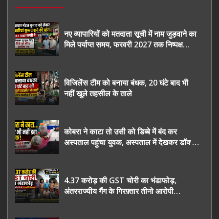
नए व्यापारियों को मतदाता सूची में नाम जुड़वाने का
मिले पर्याप्त समय, फरवरी 2027 तक निष्पक्ष
चुनाव कराने की उठाई मांग, सौंपा ज्ञापन।
विजिलेंस टीम को बनाया बंधक, 20 घंटे बाद भी
नहीं खुले तहसील के ताले
कोबरा ने काटा तो उसी को डिब्बे में बंद कर
अस्पताल पहुंचा युवक, अस्पताल में देखकर डॉक्टर
भी रह गए हैरान
4.37 करोड़ की GST चोरी का भंडाफोड़,
अंतरराज्यीय गैंग के गिरफ़्तार तीनो आरोपी
ऊधमसिंह नगर के, साइबर ठगी छोड़ अपनाया नया
तरी