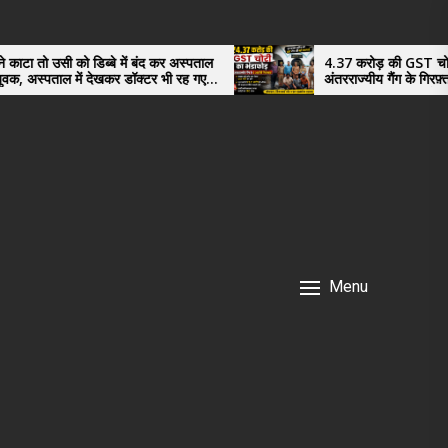
 में बंद कर अस्पताल
4.37 करोड़ की GST चोरी का भंडाफोड़,
र डॉक्टर भी रह गए
अंतरराज्यीय गैंग के गिरफ़्तार तीनो आरोपी ऊधमसिं
नगर के, साइबर ठगी छोड़ अपनाया नया तरी
Menu