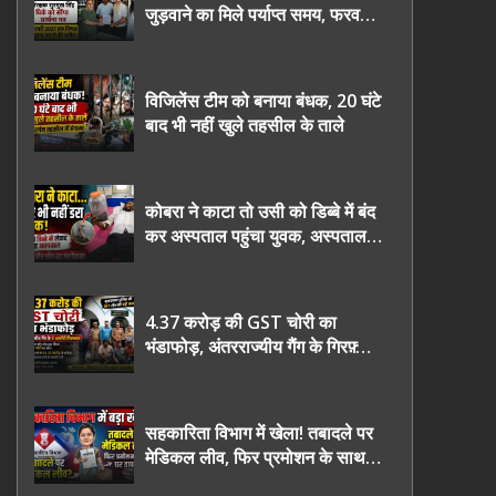
जुड़वाने का मिले पर्याप्त समय, फरवरी
2027 तक निष्पक्ष चुनाव कराने की
उठाई मांग, सौंपा ज्ञापन।
विजिलेंस टीम को बनाया बंधक, 20 घंटे
बाद भी नहीं खुले तहसील के ताले
कोबरा ने काटा तो उसी को डिब्बे में बंद
कर अस्पताल पहुंचा युवक, अस्पताल में
देखकर डॉक्टर भी रह गए हैरान
4.37 करोड़ की GST चोरी का
भंडाफोड़, अंतरराज्यीय गैंग के गिरफ़्तार
तीनो आरोपी ऊधमसिंह नगर के, साइबर
ठगी छोड़ अपनाया नया तरी
सहकारिता विभाग में खेला! तबादले पर
मेडिकल लीव, फिर प्रमोशन के साथ
घर वापसी?