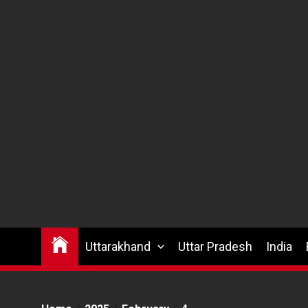
Uttarakhand
Uttar Pradesh
India