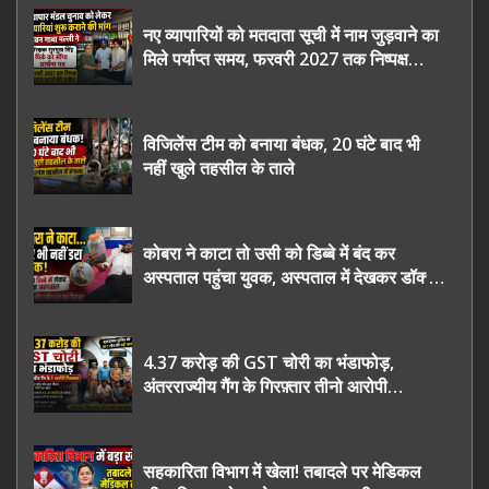
नए व्यापारियों को मतदाता सूची में नाम जुड़वाने का
मिले पर्याप्त समय, फरवरी 2027 तक निष्पक्ष
चुनाव कराने की उठाई मांग, सौंपा ज्ञापन।
विजिलेंस टीम को बनाया बंधक, 20 घंटे बाद भी
नहीं खुले तहसील के ताले
कोबरा ने काटा तो उसी को डिब्बे में बंद कर
अस्पताल पहुंचा युवक, अस्पताल में देखकर डॉक्टर
भी रह गए हैरान
4.37 करोड़ की GST चोरी का भंडाफोड़,
अंतरराज्यीय गैंग के गिरफ़्तार तीनो आरोपी
ऊधमसिंह नगर के, साइबर ठगी छोड़ अपनाया नया
तरी
सहकारिता विभाग में खेला! तबादले पर मेडिकल