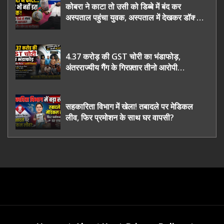
कोबरा ने काटा तो उसी को डिब्बे में बंद कर
अस्पताल पहुंचा युवक, अस्पताल में देखकर डॉक्टर
भी रह गए हैरान
4.37 करोड़ की GST चोरी का भंडाफोड़,
अंतरराज्यीय गैंग के गिरफ़्तार तीनो आरोपी
ऊधमसिंह नगर के, साइबर ठगी छोड़ अपनाया नया
तरी
सहकारिता विभाग में खेला! तबादले पर मेडिकल
लीव, फिर प्रमोशन के साथ घर वापसी?