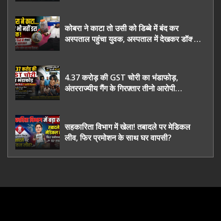
कोबरा ने काटा तो उसी को डिब्बे में बंद कर
अस्पताल पहुंचा युवक, अस्पताल में देखकर डॉक्टर
भी रह गए हैरान
4.37 करोड़ की GST चोरी का भंडाफोड़,
अंतरराज्यीय गैंग के गिरफ़्तार तीनो आरोपी
ऊधमसिंह नगर के, साइबर ठगी छोड़ अपनाया नया
तरी
सहकारिता विभाग में खेला! तबादले पर मेडिकल
लीव, फिर प्रमोशन के साथ घर वापसी?