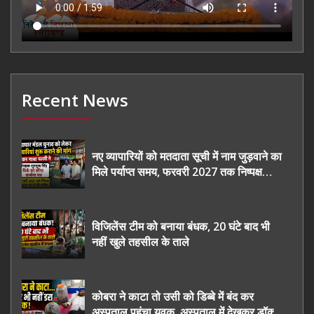
Recent News
नए व्यापारियों को मतदाता सूची में नाम जुड़वाने का
मिले पर्याप्त समय, फरवरी 2027 तक निष्पक्ष
चुनाव कराने की उठाई मांग, सौंपा ज्ञापन।
विजिलेंस टीम को बनाया बंधक, 20 घंटे बाद भी
नहीं खुले तहसील के ताले
कोबरा ने काटा तो उसी को डिब्बे में बंद कर
अस्पताल पहुंचा युवक, अस्पताल में देखकर डॉक्टर