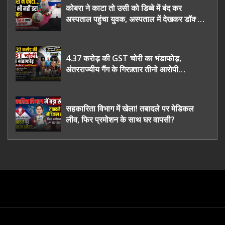
कोबरा ने काटा तो उसी को डिब्बे में बंद कर
अस्पताल पहुंचा युवक, अस्पताल में देखकर डॉक्टर
भी रह गए हैरान
4.37 करोड़ की GST चोरी का भंडाफोड़,
अंतरराज्यीय गैंग के गिरफ़्तार तीनो आरोपी
ऊधमसिंह नगर के, साइबर ठगी छोड़ अपनाया नया
तरी
सहकारिता विभाग में खेला! तबादले पर मेडिकल
लीव, फिर प्रमोशन के साथ घर वापसी?