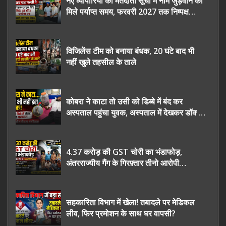
नए व्यापारियों को मतदाता सूची में नाम जुड़वाने का
मिले पर्याप्त समय, फरवरी 2027 तक निष्पक्ष
चुनाव कराने की उठाई मांग, सौंपा ज्ञापन।
विजिलेंस टीम को बनाया बंधक, 20 घंटे बाद भी
नहीं खुले तहसील के ताले
कोबरा ने काटा तो उसी को डिब्बे में बंद कर
अस्पताल पहुंचा युवक, अस्पताल में देखकर डॉक्टर
भी रह गए हैरान
4.37 करोड़ की GST चोरी का भंडाफोड़,
अंतरराज्यीय गैंग के गिरफ़्तार तीनो आरोपी
ऊधमसिंह नगर के, साइबर ठगी छोड़ अपनाया नया
तरी
सहकारिता विभाग में खेला! तबादले पर मेडिकल
लीव, फिर प्रमोशन के साथ घर वापसी?