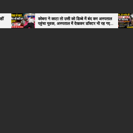
कोबरा ने काटा तो उसी को डिब्बे में बंद कर अस्पताल
4.37 क
पहुंचा युवक, अस्पताल में देखकर डॉक्टर भी रह गए
अंतररा
हैरान
नगर के