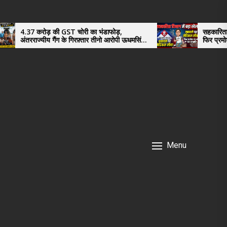
रोड़ की GST चोरी का भंडाफोड़,
सहकारिता विभाग में खेल
ज्यीय गैंग के गिरफ़्तार तीनो आरोपी ऊधमसिंह
फिर प्रमोशन के साथ घर
, साइबर ठगी छोड़ अपनाया नया तरी
Menu