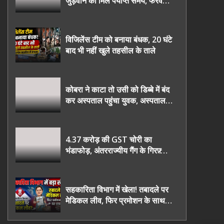
जुड़वाने का मिले पर्याप्त समय, फरवरी
2027 तक निष्पक्ष चुनाव कराने की
उठाई मांग, सौंपा ज्ञापन।
विजिलेंस टीम को बनाया बंधक, 20 घंटे
बाद भी नहीं खुले तहसील के ताले
कोबरा ने काटा तो उसी को डिब्बे में बंद
कर अस्पताल पहुंचा युवक, अस्पताल में
देखकर डॉक्टर भी रह गए हैरान
4.37 करोड़ की GST चोरी का
भंडाफोड़, अंतरराज्यीय गैंग के गिरफ़्तार
तीनो आरोपी ऊधमसिंह नगर के, साइबर
ठगी छोड़ अपनाया नया तरी
सहकारिता विभाग में खेला! तबादले पर
मेडिकल लीव, फिर प्रमोशन के साथ
घर वापसी?