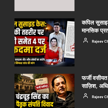
कपिल सुसाइड
मानसिक प्रत
Rajeev C
फर्जी वसीयत 
साज़िश, अधिका
Rajeev C