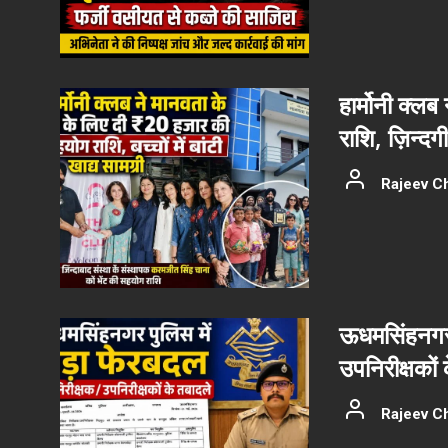
हार्मोनी क्ल
राशि, ज़िन्दग
Rajeev C
ऊधमसिंहनगर 
उपनिरीक्षकों
Rajeev C