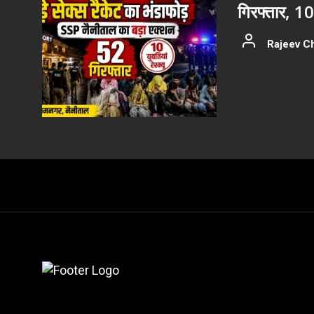
गिरफ्तार, 10 य
Rajeev C