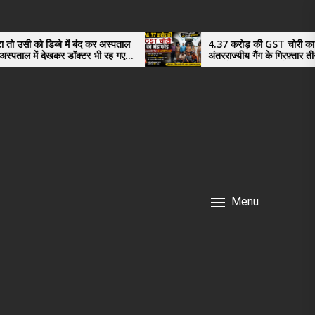
में बंद कर अस्पताल
4.37 करोड़ की GST चोरी का भंडाफोड़,
 डॉक्टर भी रह गए
अंतरराज्यीय गैंग के गिरफ़्तार तीनो आरोपी ऊधमसिंह
नगर के, साइबर ठगी छोड़ अपनाया नया तरी
Menu