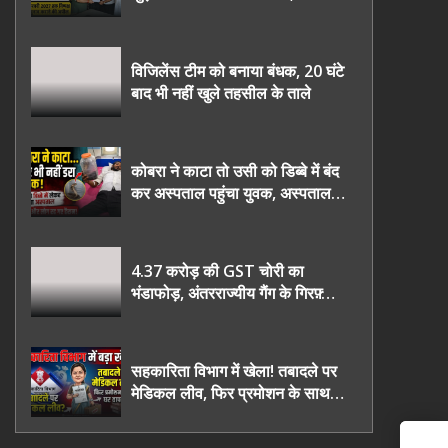
2027 तक निष्पक्ष चुनाव कराने की
उठाई मांग, सौंपा ज्ञापन।
विजिलेंस टीम को बनाया बंधक, 20 घंटे
बाद भी नहीं खुले तहसील के ताले
कोबरा ने काटा तो उसी को डिब्बे में बंद
कर अस्पताल पहुंचा युवक, अस्पताल में
देखकर डॉक्टर भी रह गए हैरान
4.37 करोड़ की GST चोरी का
भंडाफोड़, अंतरराज्यीय गैंग के गिरफ़्तार
तीनो आरोपी ऊधमसिंह नगर के, साइबर
ठगी छोड़ अपनाया नया तरी
सहकारिता विभाग में खेला! तबादले पर
मेडिकल लीव, फिर प्रमोशन के साथ
घर वापसी?