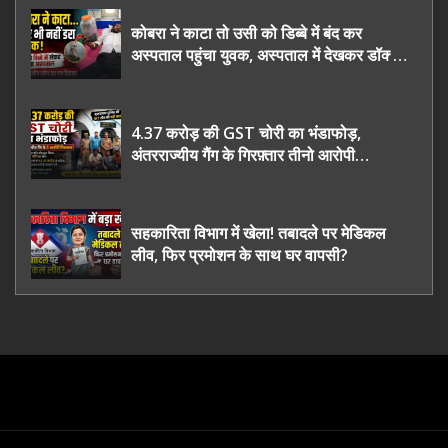
कोबरा ने काटा तो उसी को डिब्बे में बंद कर
अस्पताल पहुंचा युवक, अस्पताल में देखकर डॉक्टर
भी रह गए हैरान
4.37 करोड़ की GST चोरी का भंडाफोड़,
अंतरराज्यीय गैंग के गिरफ़्तार तीनो आरोपी
ऊधमसिंह नगर के, साइबर ठगी छोड़ अपनाया नया
तरी
सहकारिता विभाग में खेला! तबादले पर मेडिकल
लीव, फिर प्रमोशन के साथ घर वापसी?