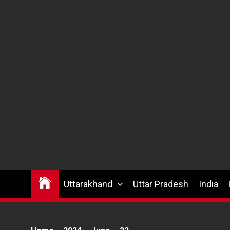
Uttarakhand
Uttar Pradesh
India