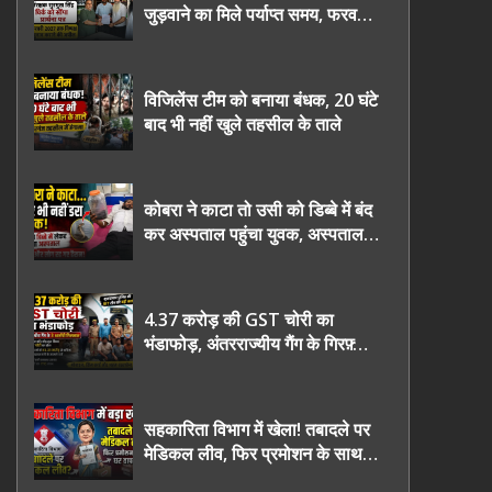
जुड़वाने का मिले पर्याप्त समय, फरवरी
2027 तक निष्पक्ष चुनाव कराने की
उठाई मांग, सौंपा ज्ञापन।
विजिलेंस टीम को बनाया बंधक, 20 घंटे
बाद भी नहीं खुले तहसील के ताले
कोबरा ने काटा तो उसी को डिब्बे में बंद
कर अस्पताल पहुंचा युवक, अस्पताल में
देखकर डॉक्टर भी रह गए हैरान
4.37 करोड़ की GST चोरी का
भंडाफोड़, अंतरराज्यीय गैंग के गिरफ़्तार
तीनो आरोपी ऊधमसिंह नगर के, साइबर
ठगी छोड़ अपनाया नया तरी
सहकारिता विभाग में खेला! तबादले पर
मेडिकल लीव, फिर प्रमोशन के साथ
घर वापसी?