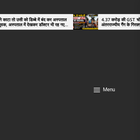
ब्बे में बंद कर अस्पताल
4.37 करोड़ की GST चोरी का भंडाफोड़,
देखकर डॉक्टर भी रह गए
अंतरराज्यीय गैंग के गिरफ़्तार तीनो आरोपी ऊध
नगर के, साइबर ठगी छोड़ अपनाया नया तरी
Menu