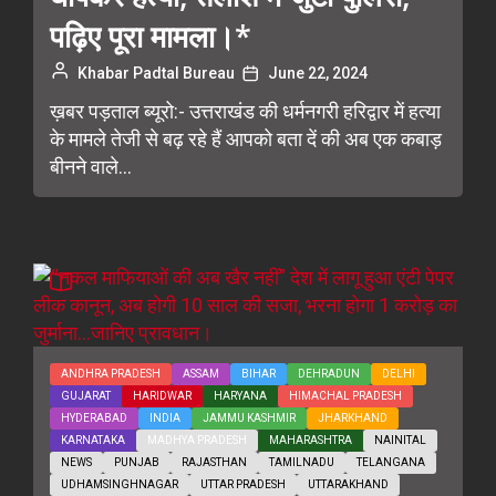
पढ़िए पूरा मामला।*
Khabar Padtal Bureau
June 22, 2024
ख़बर पड़ताल ब्यूरो:- उत्तराखंड की धर्मनगरी हरिद्वार में हत्या
के मामले तेजी से बढ़ रहे हैं आपको बता दें की अब एक कबाड़
बीनने वाले...
ANDHRA PRADESH
ASSAM
BIHAR
DEHRADUN
DELHI
GUJARAT
HARIDWAR
HARYANA
HIMACHAL PRADESH
HYDERABAD
INDIA
JAMMU KASHMIR
JHARKHAND
KARNATAKA
MADHYA PRADESH
MAHARASHTRA
NAINITAL
NEWS
PUNJAB
RAJASTHAN
TAMILNADU
TELANGANA
UDHAMSINGHNAGAR
UTTAR PRADESH
UTTARAKHAND