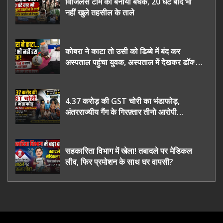
विजिलेंस टीम को बनाया बंधक, 20 घंटे बाद भी
नहीं खुले तहसील के ताले
कोबरा ने काटा तो उसी को डिब्बे में बंद कर
अस्पताल पहुंचा युवक, अस्पताल में देखकर डॉक्टर
भी रह गए हैरान
4.37 करोड़ की GST चोरी का भंडाफोड़,
अंतरराज्यीय गैंग के गिरफ़्तार तीनो आरोपी
ऊधमसिंह नगर के, साइबर ठगी छोड़ अपनाया नया
तरी
सहकारिता विभाग में खेला! तबादले पर मेडिकल
लीव, फिर प्रमोशन के साथ घर वापसी?