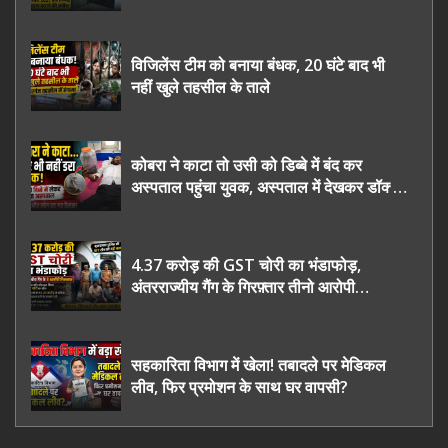
चुनाव कराने की उठाई मांग, सौंपा ज्ञापन।
विजिलेंस टीम को बनाया बंधक, 20 घंटे बाद भी
नहीं खुले तहसील के ताले
कोबरा ने काटा तो उसी को डिब्बे में बंद कर
अस्पताल पहुंचा युवक, अस्पताल में देखकर डॉक्टर
भी रह गए हैरान
4.37 करोड़ की GST चोरी का भंडाफोड़,
अंतरराज्यीय गैंग के गिरफ़्तार तीनो आरोपी
ऊधमसिंह नगर के, साइबर ठगी छोड़ अपनाया नया
तरी
सहकारिता विभाग में खेला! तबादले पर मेडिकल
लीव, फिर प्रमोशन के साथ घर वापसी?