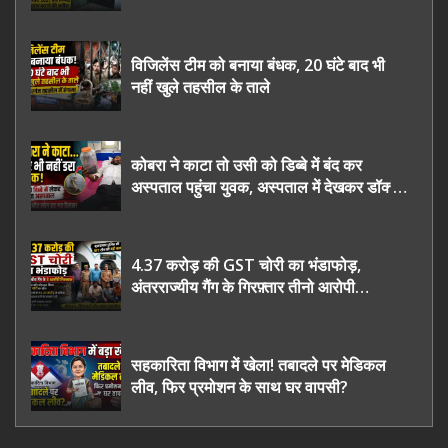
चुनाव कराने की उठाई मांग, सौंपा ज्ञापन।
विजिलेंस टीम को बनाया बंधक, 20 घंटे बाद भी
नहीं खुले तहसील के ताले
कोबरा ने काटा तो उसी को डिब्बे में बंद कर
अस्पताल पहुंचा युवक, अस्पताल में देखकर डॉक्टर
भी रह गए हैरान
4.37 करोड़ की GST चोरी का भंडाफोड़,
अंतरराज्यीय गैंग के गिरफ़्तार तीनो आरोपी
ऊधमसिंह नगर के, साइबर ठगी छोड़ अपनाया नया
तरी
सहकारिता विभाग में खेला! तबादले पर मेडिकल
लीव, फिर प्रमोशन के साथ घर वापसी?