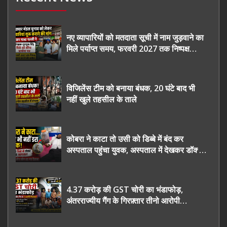
नए व्यापारियों को मतदाता सूची में नाम जुड़वाने का
मिले पर्याप्त समय, फरवरी 2027 तक निष्पक्ष
चुनाव कराने की उठाई मांग, सौंपा ज्ञापन।
विजिलेंस टीम को बनाया बंधक, 20 घंटे बाद भी
नहीं खुले तहसील के ताले
कोबरा ने काटा तो उसी को डिब्बे में बंद कर
अस्पताल पहुंचा युवक, अस्पताल में देखकर डॉक्टर
भी रह गए हैरान
4.37 करोड़ की GST चोरी का भंडाफोड़,
अंतरराज्यीय गैंग के गिरफ़्तार तीनो आरोपी
ऊधमसिंह नगर के, साइबर ठगी छोड़ अपनाया नया
तरी