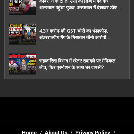
कोबरा ने काटा तो उसी को डिब्बे में बंद कर
अस्पताल पहुंचा युवक, अस्पताल में देखकर डॉक्टर
भी रह गए हैरान
4.37 करोड़ की GST चोरी का भंडाफोड़,
अंतरराज्यीय गैंग के गिरफ़्तार तीनो आरोपी
ऊधमसिंह नगर के, साइबर ठगी छोड़ अपनाया नया
तरी
सहकारिता विभाग में खेला! तबादले पर मेडिकल
लीव, फिर प्रमोशन के साथ घर वापसी?
Home
About Us
Privacy Policy