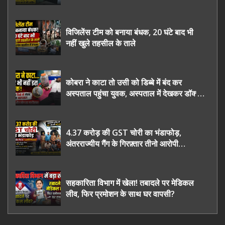
चुनाव कराने की उठाई मांग, सौंपा ज्ञापन।
विजिलेंस टीम को बनाया बंधक, 20 घंटे बाद भी
नहीं खुले तहसील के ताले
कोबरा ने काटा तो उसी को डिब्बे में बंद कर
अस्पताल पहुंचा युवक, अस्पताल में देखकर डॉक्टर
भी रह गए हैरान
4.37 करोड़ की GST चोरी का भंडाफोड़,
अंतरराज्यीय गैंग के गिरफ़्तार तीनो आरोपी
ऊधमसिंह नगर के, साइबर ठगी छोड़ अपनाया नया
तरी
सहकारिता विभाग में खेला! तबादले पर मेडिकल
लीव, फिर प्रमोशन के साथ घर वापसी?